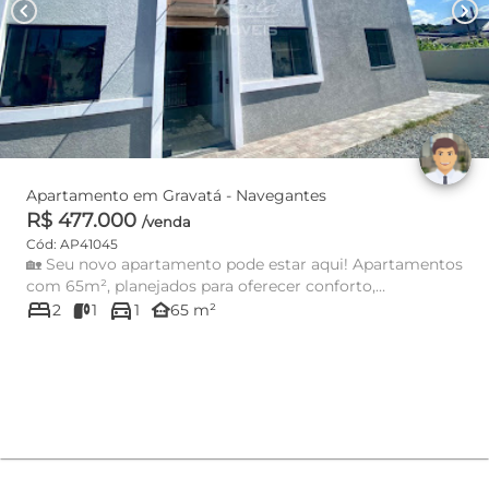
chevron_left
chevron_right
Apartamento em Gravatá - Navegantes
R$ 477.000
/venda
Cód: AP41045
🏡 Seu novo apartamento pode estar aqui! Apartamentos
com 65m², planejados para oferecer conforto,
bed
directions_car
praticidade e excele...
other_houses
2
1
1
65 m²