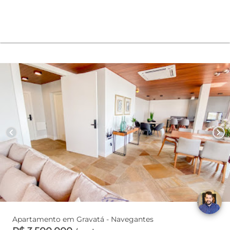
chevron_left
chevron_right
Apartamento em Gravatá - Navegantes