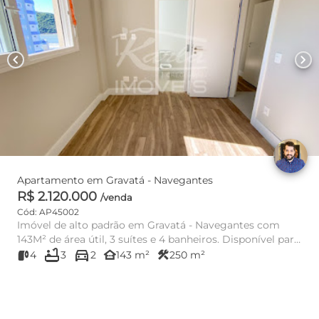
chevron_left
chevron_right
Apartamento em Gravatá - Navegantes
R$ 2.120.000
/venda
Cód: AP45002
Imóvel de alto padrão em Gravatá - Navegantes com
143M² de área útil, 3 suítes e 4 banheiros. Disponível para
bathtub
directions_car
venda por ...
other_houses
construction
4
3
2
143 m²
250 m²