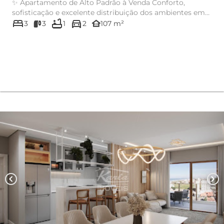
✨ Apartamento de Alto Padrão à Venda Conforto,
sofisticação e excelente distribuição dos ambientes em
bed
bathtub
directions_car
um imóvel pensado...
other_houses
3
3
1
2
107 m²
chevron_left
chevron_right