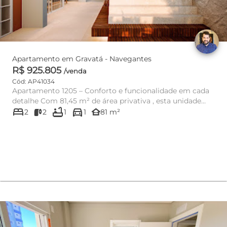
Apartamento em Gravatá - Navegantes
R$ 925.805
/venda
Cód: AP41034
Apartamento 1205 – Conforto e funcionalidade em cada
detalhe Com 81,45 m² de área privativa , esta unidade
bed
bathtub
directions_car
ofer...
other_houses
2
2
1
1
81 m²