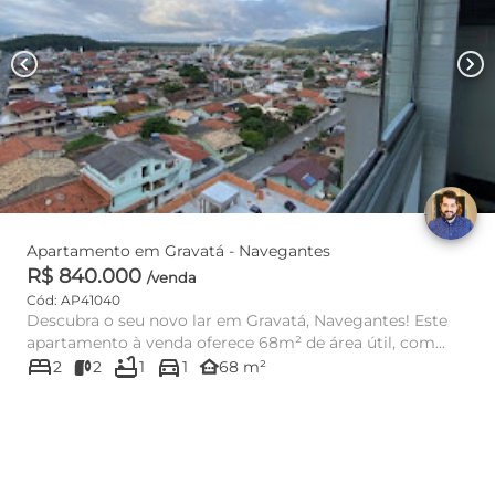
chevron_left
chevron_right
Apartamento em Gravatá - Navegantes
R$ 840.000
/venda
Cód: AP41040
Descubra o seu novo lar em Gravatá, Navegantes! Este
apartamento à venda oferece 68m² de área útil, com
bed
bathtub
directions_car
uma planta inte...
other_houses
2
2
1
1
68 m²