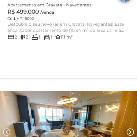
Apartamento em Gravatá - Navegantes
R$ 499.000
/venda
Cód: AP46002
Descubra o seu novo lar em Gravatá, Navegantes! Este
encantador apartamento de 110,64 m² de área útil é a
bed
bathtub
directions_car
escolha perfe...
other_houses
2
2
1
1
111 m²
chevron_left
chevron_right