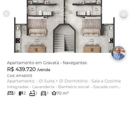
chevron_left
chevron_right
Apartamento em Gravatá - Navegantes
R$ 439.720
/venda
Cód: AP46003
Apartamento: - 01 Suíte + 01 Dormitório - Sala e Cozinha
integradas - Lavanderia - Banheiro social - Sacada com
bed
bathtub
directions_car
Chu...
other_houses
1
2
1
1
70 m²