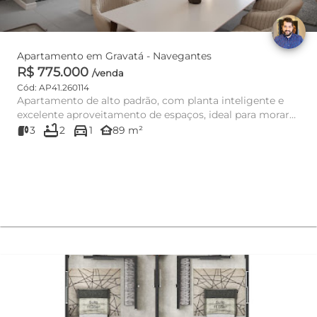
Apartamento em Gravatá - Navegantes
R$ 775.000
/venda
Cód: AP41.260114
Apartamento de alto padrão, com planta inteligente e
excelente aproveitamento de espaços, ideal para morar
bathtub
directions_car
ou investir....
other_houses
3
2
1
89 m²