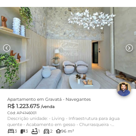
chevron_left
chevron_right
Apartamento em Gravatá - Navegantes
R$ 1.223.675
/venda
Cód: AP4146001
Descrição unidade: - Living - Infraestrutura para água
quente - Acabamento em gesso - Churrasqueira -
bed
bathtub
directions_car
Porcelanato - Sac...
other_houses
3
3
1
2
96 m²