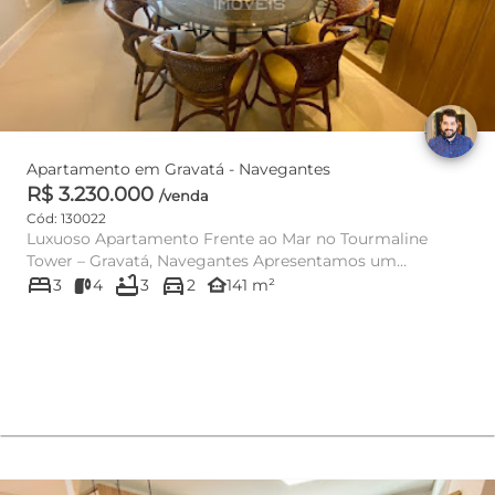
Apartamento em Gravatá - Navegantes
R$ 3.230.000
/venda
Cód: 130022
Luxuoso Apartamento Frente ao Mar no Tourmaline
Tower – Gravatá, Navegantes Apresentamos um
bed
bathtub
directions_car
exclusivo apartamento...
other_houses
3
4
3
2
141 m²