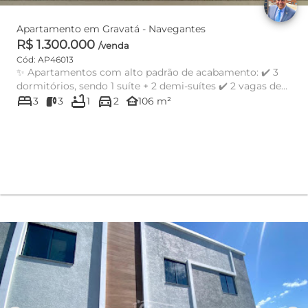
Apartamento em Gravatá - Navegantes
R$ 1.300.000
/venda
Cód: AP46013
✨ Apartamentos com alto padrão de acabamento: ✔️ 3
dormitórios, sendo 1 suíte + 2 demi-suítes ✔️ 2 vagas de
bed
bathtub
directions_car
garagem ✔️ ...
other_houses
3
3
1
2
106 m²