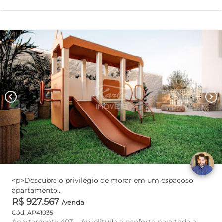
chevron_left
chevron_right
<p>Descubra o privilégio de morar em um espaçoso
apartamento...
R$ 927.567
/venda
Cód: AP41035
Apartamento 403 – Amplitude e conforto para toda a