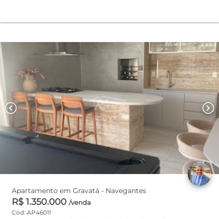
chevron_left
chevron_right
Apartamento em Gravatá - Navegantes
R$ 1.350.000
/venda
Cód: AP46011