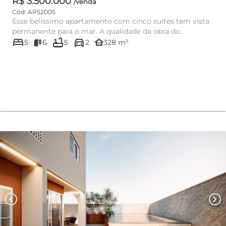
R$ 3.500.000
/venda
Cód: AP52005
Esse belíssimo apartamento com cinco suítes tem vista
permanente para o mar. A qualidade da obra do
bed
bathtub
directions_car
empreendimento é ex...
other_houses
5
6
5
2
328 m²
chevron_left
chevron_right