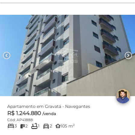
chevron_left
chevron_right
Apartamento em Gravatá - Navegantes
R$ 1.244.880
/venda
Cód: AP41888
bed
bathtub
directions_car
other_houses
3
2
1
2
105 m²