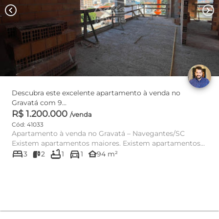
chevron_left
chevron_right
Descubra este excelente apartamento à venda no
Gravatá com 9...
R$ 1.200.000
/venda
Cód: 41033
Apartamento à venda no Gravatá – Navegantes/SC
Existem apartamentos maiores. Existem apartamentos
bed
bathtub
directions_car
mais baratos. Mas pou...
other_houses
3
2
1
1
94 m²