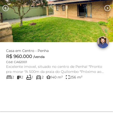
chevron_left
chevron_right
Casa em Centro - Penha
R$ 960.000
/venda
Cód: CA62001
Excelente imovel, situado no centro de Penha! *Pronto
pra morar *A 500m da praia do Quilombo *Próximo ao
bed
bathtub
directions_car
Parque B...
other_houses
fullscreen
2
2
1
2
140 m²
256 m²