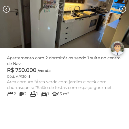
chevron_left
chevron_right
Apartamento com 2 dormitórios sendo 1 suíte no centro
de Nav...
R$ 750.000
/venda
Cód: AP13041
Área comum *Área verde com jardim e deck com
churrasqueira *Salão de festas com espaço gourmet
bed
bathtub
directions_car
*Espaço fitness *Sala ...
other_houses
2
2
1
1
65 m²